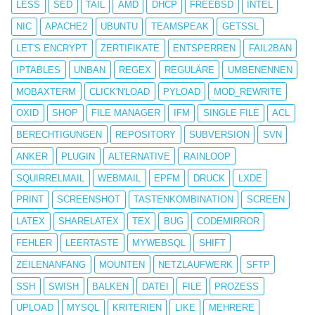
LESS
SED
TAIL
AMD
DHCP
FREEBSD
INTEL
NIC
APACHE2
UBUNTU
TEAMSPEAK
GETSSL
LET'S ENCRYPT
ZERTIFIKATE
ENTSPERREN
FAIL2BAN
IPTABLES
UNBAN
REGEX
REGULÄRE
UMBENENNEN
MOBAXTERM
CLICK'N'LOAD
PYLOAD
MOD_REWRITE
OXID
SHOP
FILE MANAGER
IFM
SINGLE FILE
ACL
BERECHTIGUNGEN
REPOSITORY
SUBVERSION
SVN
ANKER
PLUGIN
ALTERNATIVE
RAINLOOP
SQUIRRELMAIL
WEBMAIL
EPFM
DRUCK
LXDE
PRINT
SCREENSHOT
TASTENKOMBINATION
SCREEN
LATEX
SHARELATEX
TEX
BUG
CODEMIRROR
FEHLER
LEERTASTE
MYWEBSQL
SHIFT
ZEILENANFANG
MOUNTEN
NETZLAUFWERK
SFTP
SSH
SWISH
BALKEN
DATEI
FILE
PROZESS
UPLOAD
MYSQL
KRITERIEN
LIKE
MEHRERE