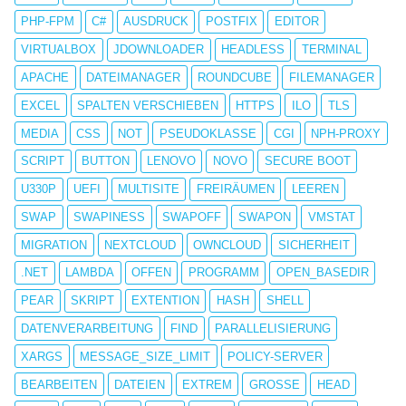
PHP-FPM
C#
AUSDRUCK
POSTFIX
EDITOR
VIRTUALBOX
JDOWNLOADER
HEADLESS
TERMINAL
APACHE
DATEIMANAGER
ROUNDCUBE
FILEMANAGER
EXCEL
SPALTEN VERSCHIEBEN
HTTPS
ILO
TLS
MEDIA
CSS
NOT
PSEUDOKLASSE
CGI
NPH-PROXY
SCRIPT
BUTTON
LENOVO
NOVO
SECURE BOOT
U330P
UEFI
MULTISITE
FREIRÄUMEN
LEEREN
SWAP
SWAPINESS
SWAPOFF
SWAPON
VMSTAT
MIGRATION
NEXTCLOUD
OWNCLOUD
SICHERHEIT
.NET
LAMBDA
OFFEN
PROGRAMM
OPEN_BASEDIR
PEAR
SKRIPT
EXTENTION
HASH
SHELL
DATENVERARBEITUNG
FIND
PARALLELISIERUNG
XARGS
MESSAGE_SIZE_LIMIT
POLICY-SERVER
BEARBEITEN
DATEIEN
EXTREM
GROSSE
HEAD