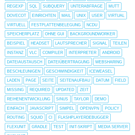
REGEXP
SQL
SUBQUERY
UNTERABFRAGE
MUTT
DOVECOT
EINRICHTEN
MAIL
UNIX
USER
VIRTUAL
VIRTUELL
FESTPLATTENBELEGUNG
NCDU
SPEICHERPLATZ
OHNE GUI
BACKGROUNDWORKER
BEISPIEL
HEADSET
LAUTSPRECHER
SIGNAL
TEILEN
INSTANZ
VLC
COMPILER
INTERPRETER
ANDROID
DATEIAUSTAUSCH
DATEIÜBERTRAGUNG
WEBSHARING
BESCHLEUNIGEN
GESCHWINDIGKEIT
ICEWEASEL
LADEN
PAGE
SEITE
SEITENAUFBAU
DATUM
FIELD
MISSING
REQUIRED
UPDATED
ZEIT
REIHENENTWICKLUNG
SINUS
TAYLOR
DEMO
EINFACH
JAVASCRIPT
SIMPEL
OPENVPN
POLICY
ROUTING
SQUID
CI
FLASHPLAYERDEBUGGER
FLEXUNIT
GRADLE
TEST
INIT-SKRIPT
MEDIA SERVER