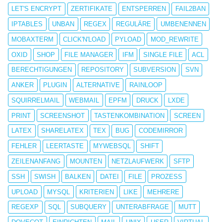
LET'S ENCRYPT
ZERTIFIKATE
ENTSPERREN
FAIL2BAN
IPTABLES
UNBAN
REGEX
REGULÄRE
UMBENENNEN
MOBAXTERM
CLICK'N'LOAD
PYLOAD
MOD_REWRITE
OXID
SHOP
FILE MANAGER
IFM
SINGLE FILE
ACL
BERECHTIGUNGEN
REPOSITORY
SUBVERSION
SVN
ANKER
PLUGIN
ALTERNATIVE
RAINLOOP
SQUIRRELMAIL
WEBMAIL
EPFM
DRUCK
LXDE
PRINT
SCREENSHOT
TASTENKOMBINATION
SCREEN
LATEX
SHARELATEX
TEX
BUG
CODEMIRROR
FEHLER
LEERTASTE
MYWEBSQL
SHIFT
ZEILENANFANG
MOUNTEN
NETZLAUFWERK
SFTP
SSH
SWISH
BALKEN
DATEI
FILE
PROZESS
UPLOAD
MYSQL
KRITERIEN
LIKE
MEHRERE
REGEXP
SQL
SUBQUERY
UNTERABFRAGE
MUTT