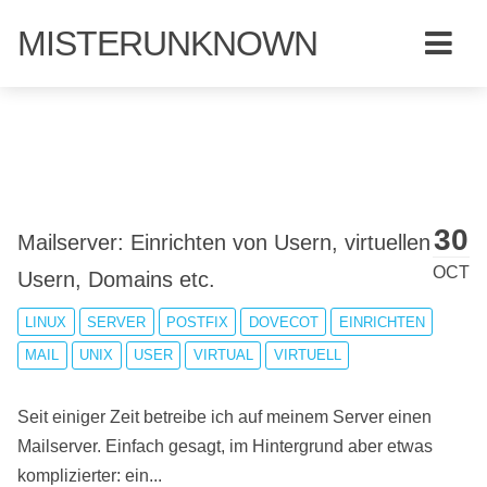
MISTERUNKNOWN
30
Mailserver: Einrichten von Usern, virtuellen
OCT
Usern, Domains etc.
LINUX
SERVER
POSTFIX
DOVECOT
EINRICHTEN
MAIL
UNIX
USER
VIRTUAL
VIRTUELL
Seit einiger Zeit betreibe ich auf meinem Server einen
Mailserver. Einfach gesagt, im Hintergrund aber etwas
komplizierter: ein...