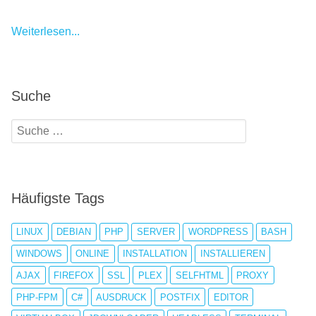
Weiterlesen...
Suche
Häufigste Tags
LINUX
DEBIAN
PHP
SERVER
WORDPRESS
BASH
WINDOWS
ONLINE
INSTALLATION
INSTALLIEREN
AJAX
FIREFOX
SSL
PLEX
SELFHTML
PROXY
PHP-FPM
C#
AUSDRUCK
POSTFIX
EDITOR