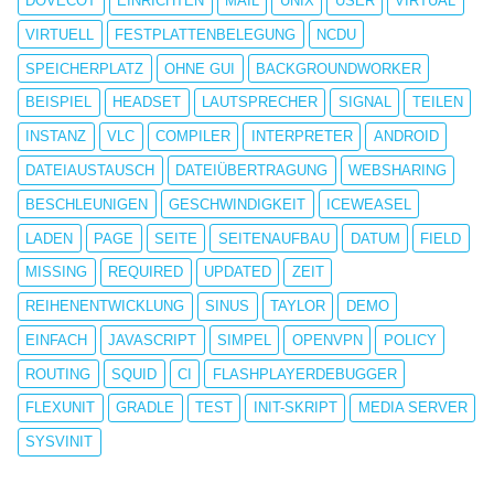
DOVECOT
EINRICHTEN
MAIL
UNIX
USER
VIRTUAL
VIRTUELL
FESTPLATTENBELEGUNG
NCDU
SPEICHERPLATZ
OHNE GUI
BACKGROUNDWORKER
BEISPIEL
HEADSET
LAUTSPRECHER
SIGNAL
TEILEN
INSTANZ
VLC
COMPILER
INTERPRETER
ANDROID
DATEIAUSTAUSCH
DATEIÜBERTRAGUNG
WEBSHARING
BESCHLEUNIGEN
GESCHWINDIGKEIT
ICEWEASEL
LADEN
PAGE
SEITE
SEITENAUFBAU
DATUM
FIELD
MISSING
REQUIRED
UPDATED
ZEIT
REIHENENTWICKLUNG
SINUS
TAYLOR
DEMO
EINFACH
JAVASCRIPT
SIMPEL
OPENVPN
POLICY
ROUTING
SQUID
CI
FLASHPLAYERDEBUGGER
FLEXUNIT
GRADLE
TEST
INIT-SKRIPT
MEDIA SERVER
SYSVINIT