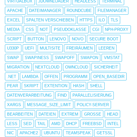
VIRTUALBOX
JDOWNLOADER
HEADLESS
TERMINAL
APACHE
DATEIMANAGER
ROUNDCUBE
FILEMANAGER
EXCEL
SPALTEN VERSCHIEBEN
HTTPS
ILO
TLS
MEDIA
CSS
NOT
PSEUDOKLASSE
CGI
NPH-PROXY
SCRIPT
BUTTON
LENOVO
NOVO
SECURE BOOT
U330P
UEFI
MULTISITE
FREIRÄUMEN
LEEREN
SWAP
SWAPINESS
SWAPOFF
SWAPON
VMSTAT
MIGRATION
NEXTCLOUD
OWNCLOUD
SICHERHEIT
.NET
LAMBDA
OFFEN
PROGRAMM
OPEN_BASEDIR
PEAR
SKRIPT
EXTENTION
HASH
SHELL
DATENVERARBEITUNG
FIND
PARALLELISIERUNG
XARGS
MESSAGE_SIZE_LIMIT
POLICY-SERVER
BEARBEITEN
DATEIEN
EXTREM
GROSSE
HEAD
LESS
SED
TAIL
AMD
DHCP
FREEBSD
INTEL
NIC
APACHE2
UBUNTU
TEAMSPEAK
GETSSL