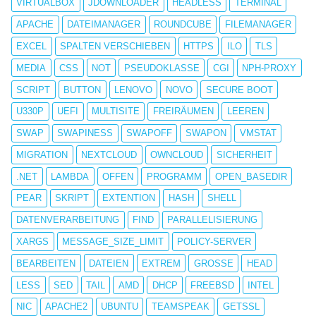
VIRTUALBOX
JDOWNLOADER
HEADLESS
TERMINAL
APACHE
DATEIMANAGER
ROUNDCUBE
FILEMANAGER
EXCEL
SPALTEN VERSCHIEBEN
HTTPS
ILO
TLS
MEDIA
CSS
NOT
PSEUDOKLASSE
CGI
NPH-PROXY
SCRIPT
BUTTON
LENOVO
NOVO
SECURE BOOT
U330P
UEFI
MULTISITE
FREIRÄUMEN
LEEREN
SWAP
SWAPINESS
SWAPOFF
SWAPON
VMSTAT
MIGRATION
NEXTCLOUD
OWNCLOUD
SICHERHEIT
.NET
LAMBDA
OFFEN
PROGRAMM
OPEN_BASEDIR
PEAR
SKRIPT
EXTENTION
HASH
SHELL
DATENVERARBEITUNG
FIND
PARALLELISIERUNG
XARGS
MESSAGE_SIZE_LIMIT
POLICY-SERVER
BEARBEITEN
DATEIEN
EXTREM
GROSSE
HEAD
LESS
SED
TAIL
AMD
DHCP
FREEBSD
INTEL
NIC
APACHE2
UBUNTU
TEAMSPEAK
GETSSL