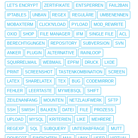
LET'S ENCRYPT
ZERTIFIKATE
ENTSPERREN
FAIL2BAN
IPTABLES
UNBAN
REGEX
REGULÄRE
UMBENENNEN
MOBAXTERM
CLICK'N'LOAD
PYLOAD
MOD_REWRITE
OXID
SHOP
FILE MANAGER
IFM
SINGLE FILE
ACL
BERECHTIGUNGEN
REPOSITORY
SUBVERSION
SVN
ANKER
PLUGIN
ALTERNATIVE
RAINLOOP
SQUIRRELMAIL
WEBMAIL
EPFM
DRUCK
LXDE
PRINT
SCREENSHOT
TASTENKOMBINATION
SCREEN
LATEX
SHARELATEX
TEX
BUG
CODEMIRROR
FEHLER
LEERTASTE
MYWEBSQL
SHIFT
ZEILENANFANG
MOUNTEN
NETZLAUFWERK
SFTP
SSH
SWISH
BALKEN
DATEI
FILE
PROZESS
UPLOAD
MYSQL
KRITERIEN
LIKE
MEHRERE
REGEXP
SQL
SUBQUERY
UNTERABFRAGE
MUTT