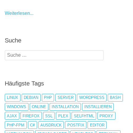
Weiterlesen...
Suche
Häufigste Tags
LINUX
DEBIAN
PHP
SERVER
WORDPRESS
BASH
WINDOWS
ONLINE
INSTALLATION
INSTALLIEREN
AJAX
FIREFOX
SSL
PLEX
SELFHTML
PROXY
PHP-FPM
C#
AUSDRUCK
POSTFIX
EDITOR