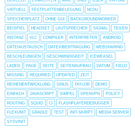
DOVECOT
EINRICHTEN
MAIL
UNIX
USER
VIRTUAL
VIRTUELL
FESTPLATTENBELEGUNG
NCDU
SPEICHERPLATZ
OHNE GUI
BACKGROUNDWORKER
BEISPIEL
HEADSET
LAUTSPRECHER
SIGNAL
TEILEN
INSTANZ
VLC
COMPILER
INTERPRETER
ANDROID
DATEIAUSTAUSCH
DATEIÜBERTRAGUNG
WEBSHARING
BESCHLEUNIGEN
GESCHWINDIGKEIT
ICEWEASEL
LADEN
PAGE
SEITE
SEITENAUFBAU
DATUM
FIELD
MISSING
REQUIRED
UPDATED
ZEIT
REIHENENTWICKLUNG
SINUS
TAYLOR
DEMO
EINFACH
JAVASCRIPT
SIMPEL
OPENVPN
POLICY
ROUTING
SQUID
CI
FLASHPLAYERDEBUGGER
FLEXUNIT
GRADLE
TEST
INIT-SKRIPT
MEDIA SERVER
SYSVINIT