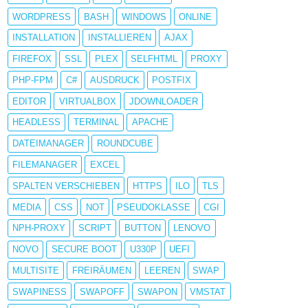
WORDPRESS
BASH
WINDOWS
ONLINE
INSTALLATION
INSTALLIEREN
AJAX
FIREFOX
SSL
PLEX
SELFHTML
PROXY
PHP-FPM
C#
AUSDRUCK
POSTFIX
EDITOR
VIRTUALBOX
JDOWNLOADER
HEADLESS
TERMINAL
APACHE
DATEIMANAGER
ROUNDCUBE
FILEMANAGER
EXCEL
SPALTEN VERSCHIEBEN
HTTPS
ILO
TLS
MEDIA
CSS
NOT
PSEUDOKLASSE
CGI
NPH-PROXY
SCRIPT
BUTTON
LENOVO
NOVO
SECURE BOOT
U330P
UEFI
MULTISITE
FREIRÄUMEN
LEEREN
SWAP
SWAPINESS
SWAPOFF
SWAPON
VMSTAT