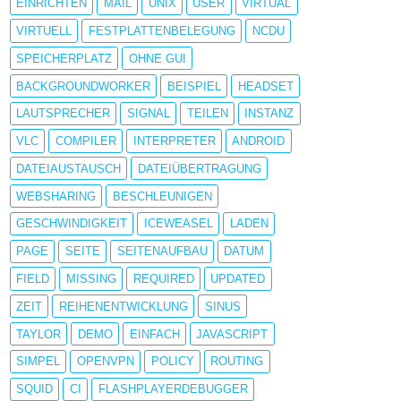
EINRICHTEN
MAIL
UNIX
USER
VIRTUAL
VIRTUELL
FESTPLATTENBELEGUNG
NCDU
SPEICHERPLATZ
OHNE GUI
BACKGROUNDWORKER
BEISPIEL
HEADSET
LAUTSPRECHER
SIGNAL
TEILEN
INSTANZ
VLC
COMPILER
INTERPRETER
ANDROID
DATEIAUSTAUSCH
DATEIÜBERTRAGUNG
WEBSHARING
BESCHLEUNIGEN
GESCHWINDIGKEIT
ICEWEASEL
LADEN
PAGE
SEITE
SEITENAUFBAU
DATUM
FIELD
MISSING
REQUIRED
UPDATED
ZEIT
REIHENENTWICKLUNG
SINUS
TAYLOR
DEMO
EINFACH
JAVASCRIPT
SIMPEL
OPENVPN
POLICY
ROUTING
SQUID
CI
FLASHPLAYERDEBUGGER