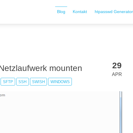
Blog
Kontakt
htpasswd Generato
29
Netzlaufwerk mounten
APR
SFTP
SSH
SWISH
WINDOWS