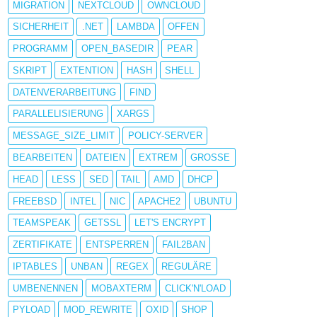
MIGRATION
NEXTCLOUD
OWNCLOUD
SICHERHEIT
.NET
LAMBDA
OFFEN
PROGRAMM
OPEN_BASEDIR
PEAR
SKRIPT
EXTENTION
HASH
SHELL
DATENVERARBEITUNG
FIND
PARALLELISIERUNG
XARGS
MESSAGE_SIZE_LIMIT
POLICY-SERVER
BEARBEITEN
DATEIEN
EXTREM
GROSSE
HEAD
LESS
SED
TAIL
AMD
DHCP
FREEBSD
INTEL
NIC
APACHE2
UBUNTU
TEAMSPEAK
GETSSL
LET'S ENCRYPT
ZERTIFIKATE
ENTSPERREN
FAIL2BAN
IPTABLES
UNBAN
REGEX
REGULÄRE
UMBENENNEN
MOBAXTERM
CLICK'N'LOAD
PYLOAD
MOD_REWRITE
OXID
SHOP