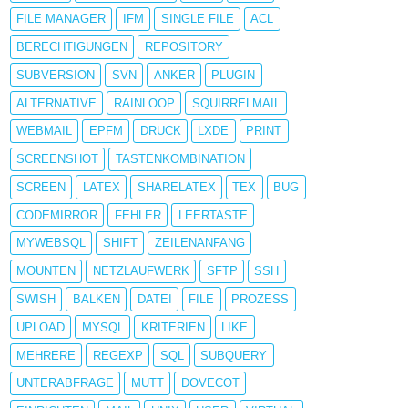
FILE MANAGER
IFM
SINGLE FILE
ACL
BERECHTIGUNGEN
REPOSITORY
SUBVERSION
SVN
ANKER
PLUGIN
ALTERNATIVE
RAINLOOP
SQUIRRELMAIL
WEBMAIL
EPFM
DRUCK
LXDE
PRINT
SCREENSHOT
TASTENKOMBINATION
SCREEN
LATEX
SHARELATEX
TEX
BUG
CODEMIRROR
FEHLER
LEERTASTE
MYWEBSQL
SHIFT
ZEILENANFANG
MOUNTEN
NETZLAUFWERK
SFTP
SSH
SWISH
BALKEN
DATEI
FILE
PROZESS
UPLOAD
MYSQL
KRITERIEN
LIKE
MEHRERE
REGEXP
SQL
SUBQUERY
UNTERABFRAGE
MUTT
DOVECOT