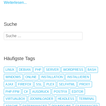
Weiterlesen...
Suche
Häufigste Tags
LINUX
DEBIAN
PHP
SERVER
WORDPRESS
BASH
WINDOWS
ONLINE
INSTALLATION
INSTALLIEREN
AJAX
FIREFOX
SSL
PLEX
SELFHTML
PROXY
PHP-FPM
C#
AUSDRUCK
POSTFIX
EDITOR
VIRTUALBOX
JDOWNLOADER
HEADLESS
TERMINAL