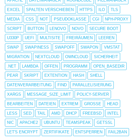
APACHE
DATEIMANAGER
ROUNDCUBE
FILEMANAGER
EXCEL
SPALTEN VERSCHIEBEN
HTTPS
ILO
TLS
MEDIA
CSS
NOT
PSEUDOKLASSE
CGI
NPH-PROXY
SCRIPT
BUTTON
LENOVO
NOVO
SECURE BOOT
U330P
UEFI
MULTISITE
FREIRÄUMEN
LEEREN
SWAP
SWAPINESS
SWAPOFF
SWAPON
VMSTAT
MIGRATION
NEXTCLOUD
OWNCLOUD
SICHERHEIT
.NET
LAMBDA
OFFEN
PROGRAMM
OPEN_BASEDIR
PEAR
SKRIPT
EXTENTION
HASH
SHELL
DATENVERARBEITUNG
FIND
PARALLELISIERUNG
XARGS
MESSAGE_SIZE_LIMIT
POLICY-SERVER
BEARBEITEN
DATEIEN
EXTREM
GROSSE
HEAD
LESS
SED
TAIL
AMD
DHCP
FREEBSD
INTEL
NIC
APACHE2
UBUNTU
TEAMSPEAK
GETSSL
LET'S ENCRYPT
ZERTIFIKATE
ENTSPERREN
FAIL2BAN