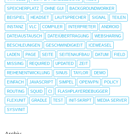
SPEICHERPLATZ
OHNE GUI
BACKGROUNDWORKER
BEISPIEL
HEADSET
LAUTSPRECHER
SIGNAL
TEILEN
INSTANZ
VLC
COMPILER
INTERPRETER
ANDROID
DATEIAUSTAUSCH
DATEIÜBERTRAGUNG
WEBSHARING
BESCHLEUNIGEN
GESCHWINDIGKEIT
ICEWEASEL
LADEN
PAGE
SEITE
SEITENAUFBAU
DATUM
FIELD
MISSING
REQUIRED
UPDATED
ZEIT
REIHENENTWICKLUNG
SINUS
TAYLOR
DEMO
EINFACH
JAVASCRIPT
SIMPEL
OPENVPN
POLICY
ROUTING
SQUID
CI
FLASHPLAYERDEBUGGER
FLEXUNIT
GRADLE
TEST
INIT-SKRIPT
MEDIA SERVER
SYSVINIT