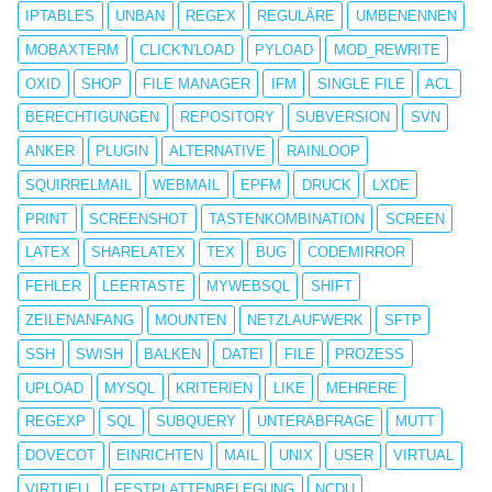
IPTABLES
UNBAN
REGEX
REGULÄRE
UMBENENNEN
MOBAXTERM
CLICK'N'LOAD
PYLOAD
MOD_REWRITE
OXID
SHOP
FILE MANAGER
IFM
SINGLE FILE
ACL
BERECHTIGUNGEN
REPOSITORY
SUBVERSION
SVN
ANKER
PLUGIN
ALTERNATIVE
RAINLOOP
SQUIRRELMAIL
WEBMAIL
EPFM
DRUCK
LXDE
PRINT
SCREENSHOT
TASTENKOMBINATION
SCREEN
LATEX
SHARELATEX
TEX
BUG
CODEMIRROR
FEHLER
LEERTASTE
MYWEBSQL
SHIFT
ZEILENANFANG
MOUNTEN
NETZLAUFWERK
SFTP
SSH
SWISH
BALKEN
DATEI
FILE
PROZESS
UPLOAD
MYSQL
KRITERIEN
LIKE
MEHRERE
REGEXP
SQL
SUBQUERY
UNTERABFRAGE
MUTT
DOVECOT
EINRICHTEN
MAIL
UNIX
USER
VIRTUAL
VIRTUELL
FESTPLATTENBELEGUNG
NCDU