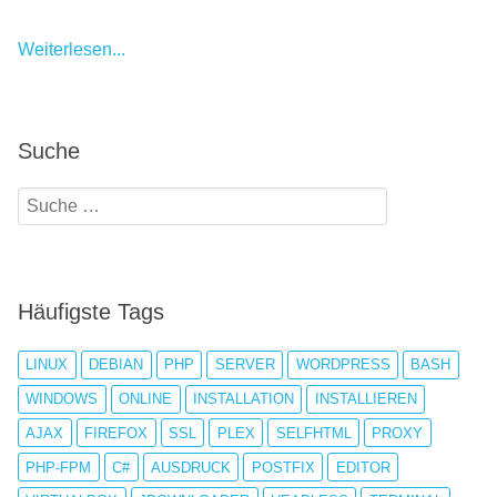
Weiterlesen...
Suche
Häufigste Tags
LINUX
DEBIAN
PHP
SERVER
WORDPRESS
BASH
WINDOWS
ONLINE
INSTALLATION
INSTALLIEREN
AJAX
FIREFOX
SSL
PLEX
SELFHTML
PROXY
PHP-FPM
C#
AUSDRUCK
POSTFIX
EDITOR