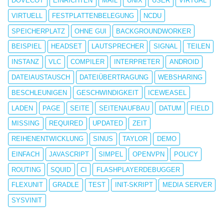
DOVECOT
EINRICHTEN
MAIL
UNIX
USER
VIRTUAL
VIRTUELL
FESTPLATTENBELEGUNG
NCDU
SPEICHERPLATZ
OHNE GUI
BACKGROUNDWORKER
BEISPIEL
HEADSET
LAUTSPRECHER
SIGNAL
TEILEN
INSTANZ
VLC
COMPILER
INTERPRETER
ANDROID
DATEIAUSTAUSCH
DATEIÜBERTRAGUNG
WEBSHARING
BESCHLEUNIGEN
GESCHWINDIGKEIT
ICEWEASEL
LADEN
PAGE
SEITE
SEITENAUFBAU
DATUM
FIELD
MISSING
REQUIRED
UPDATED
ZEIT
REIHENENTWICKLUNG
SINUS
TAYLOR
DEMO
EINFACH
JAVASCRIPT
SIMPEL
OPENVPN
POLICY
ROUTING
SQUID
CI
FLASHPLAYERDEBUGGER
FLEXUNIT
GRADLE
TEST
INIT-SKRIPT
MEDIA SERVER
SYSVINIT