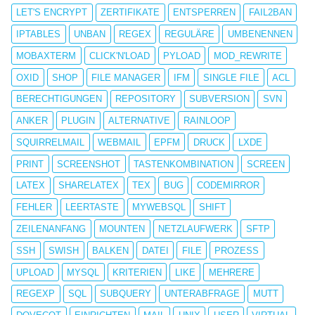
LET'S ENCRYPT
ZERTIFIKATE
ENTSPERREN
FAIL2BAN
IPTABLES
UNBAN
REGEX
REGULÄRE
UMBENENNEN
MOBAXTERM
CLICK'N'LOAD
PYLOAD
MOD_REWRITE
OXID
SHOP
FILE MANAGER
IFM
SINGLE FILE
ACL
BERECHTIGUNGEN
REPOSITORY
SUBVERSION
SVN
ANKER
PLUGIN
ALTERNATIVE
RAINLOOP
SQUIRRELMAIL
WEBMAIL
EPFM
DRUCK
LXDE
PRINT
SCREENSHOT
TASTENKOMBINATION
SCREEN
LATEX
SHARELATEX
TEX
BUG
CODEMIRROR
FEHLER
LEERTASTE
MYWEBSQL
SHIFT
ZEILENANFANG
MOUNTEN
NETZLAUFWERK
SFTP
SSH
SWISH
BALKEN
DATEI
FILE
PROZESS
UPLOAD
MYSQL
KRITERIEN
LIKE
MEHRERE
REGEXP
SQL
SUBQUERY
UNTERABFRAGE
MUTT