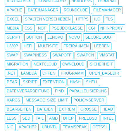
VIRTUALBOX
JDOWNLOADER
HEADLESS
TERMINAL
APACHE
DATEIMANAGER
ROUNDCUBE
FILEMANAGER
EXCEL
SPALTEN VERSCHIEBEN
HTTPS
ILO
TLS
MEDIA
CSS
NOT
PSEUDOKLASSE
CGI
NPH-PROXY
SCRIPT
BUTTON
LENOVO
NOVO
SECURE BOOT
U330P
UEFI
MULTISITE
FREIRÄUMEN
LEEREN
SWAP
SWAPINESS
SWAPOFF
SWAPON
VMSTAT
MIGRATION
NEXTCLOUD
OWNCLOUD
SICHERHEIT
.NET
LAMBDA
OFFEN
PROGRAMM
OPEN_BASEDIR
PEAR
SKRIPT
EXTENTION
HASH
SHELL
DATENVERARBEITUNG
FIND
PARALLELISIERUNG
XARGS
MESSAGE_SIZE_LIMIT
POLICY-SERVER
BEARBEITEN
DATEIEN
EXTREM
GROSSE
HEAD
LESS
SED
TAIL
AMD
DHCP
FREEBSD
INTEL
NIC
APACHE2
UBUNTU
TEAMSPEAK
GETSSL