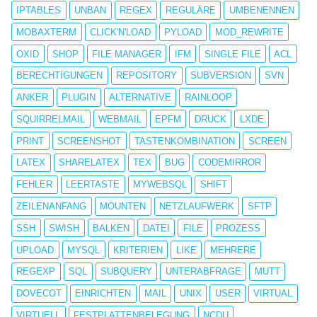
IPTABLES
UNBAN
REGEX
REGULÄRE
UMBENENNEN
MOBAXTERM
CLICK'N'LOAD
PYLOAD
MOD_REWRITE
OXID
SHOP
FILE MANAGER
IFM
SINGLE FILE
ACL
BERECHTIGUNGEN
REPOSITORY
SUBVERSION
SVN
ANKER
PLUGIN
ALTERNATIVE
RAINLOOP
SQUIRRELMAIL
WEBMAIL
EPFM
DRUCK
LXDE
PRINT
SCREENSHOT
TASTENKOMBINATION
SCREEN
LATEX
SHARELATEX
TEX
BUG
CODEMIRROR
FEHLER
LEERTASTE
MYWEBSQL
SHIFT
ZEILENANFANG
MOUNTEN
NETZLAUFWERK
SFTP
SSH
SWISH
BALKEN
DATEI
FILE
PROZESS
UPLOAD
MYSQL
KRITERIEN
LIKE
MEHRERE
REGEXP
SQL
SUBQUERY
UNTERABFRAGE
MUTT
DOVECOT
EINRICHTEN
MAIL
UNIX
USER
VIRTUAL
VIRTUELL
FESTPLATTENBELEGUNG
NCDU