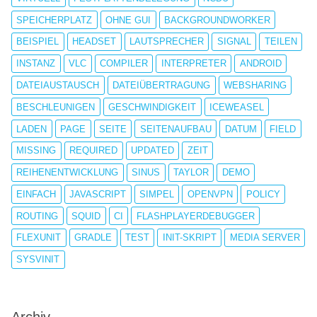
SPEICHERPLATZ
OHNE GUI
BACKGROUNDWORKER
BEISPIEL
HEADSET
LAUTSPRECHER
SIGNAL
TEILEN
INSTANZ
VLC
COMPILER
INTERPRETER
ANDROID
DATEIAUSTAUSCH
DATEIÜBERTRAGUNG
WEBSHARING
BESCHLEUNIGEN
GESCHWINDIGKEIT
ICEWEASEL
LADEN
PAGE
SEITE
SEITENAUFBAU
DATUM
FIELD
MISSING
REQUIRED
UPDATED
ZEIT
REIHENENTWICKLUNG
SINUS
TAYLOR
DEMO
EINFACH
JAVASCRIPT
SIMPEL
OPENVPN
POLICY
ROUTING
SQUID
CI
FLASHPLAYERDEBUGGER
FLEXUNIT
GRADLE
TEST
INIT-SKRIPT
MEDIA SERVER
SYSVINIT