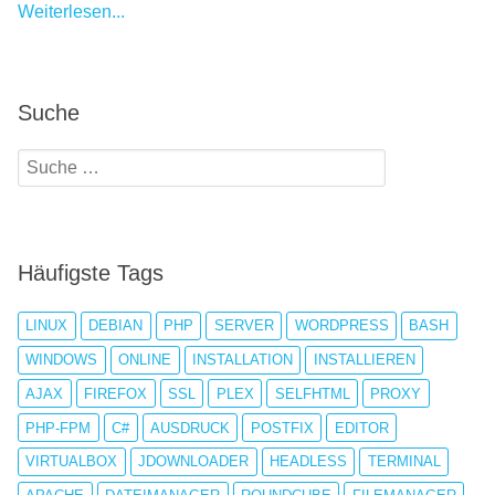
Weiterlesen...
Suche
Häufigste Tags
LINUX
DEBIAN
PHP
SERVER
WORDPRESS
BASH
WINDOWS
ONLINE
INSTALLATION
INSTALLIEREN
AJAX
FIREFOX
SSL
PLEX
SELFHTML
PROXY
PHP-FPM
C#
AUSDRUCK
POSTFIX
EDITOR
VIRTUALBOX
JDOWNLOADER
HEADLESS
TERMINAL