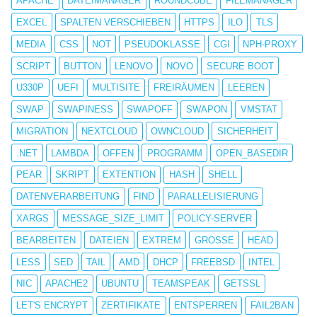
APACHE
DATEIMANAGER
ROUNDCUBE
FILEMANAGER
EXCEL
SPALTEN VERSCHIEBEN
HTTPS
ILO
TLS
MEDIA
CSS
NOT
PSEUDOKLASSE
CGI
NPH-PROXY
SCRIPT
BUTTON
LENOVO
NOVO
SECURE BOOT
U330P
UEFI
MULTISITE
FREIRÄUMEN
LEEREN
SWAP
SWAPINESS
SWAPOFF
SWAPON
VMSTAT
MIGRATION
NEXTCLOUD
OWNCLOUD
SICHERHEIT
.NET
LAMBDA
OFFEN
PROGRAMM
OPEN_BASEDIR
PEAR
SKRIPT
EXTENTION
HASH
SHELL
DATENVERARBEITUNG
FIND
PARALLELISIERUNG
XARGS
MESSAGE_SIZE_LIMIT
POLICY-SERVER
BEARBEITEN
DATEIEN
EXTREM
GROSSE
HEAD
LESS
SED
TAIL
AMD
DHCP
FREEBSD
INTEL
NIC
APACHE2
UBUNTU
TEAMSPEAK
GETSSL
LET'S ENCRYPT
ZERTIFIKATE
ENTSPERREN
FAIL2BAN